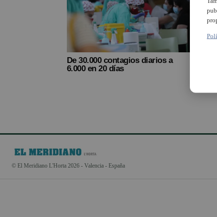
Tam
pub
pro
Pol
De 30.000 contagios diarios a
Munic
6.000 en 20 días
de la
(juli
© El Meridiano L'Horta 2026 - Valencia - España