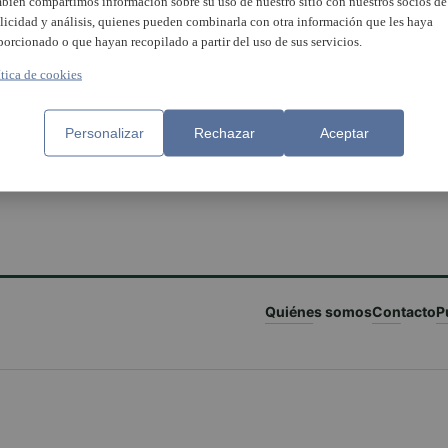
bién compartimos información sobre su uso de nuestro sitio con nuestros socios de
licidad y análisis, quienes pueden combinarla con otra información que les haya
porcionado o que hayan recopilado a partir del uso de sus servicios.
ítica de cookies
ipio a municipio. Evolución
Personalizar
Rechazar
Aceptar
 Covid-19 en el último mes
o-agosto)
Quiénes somos
Contacto
P