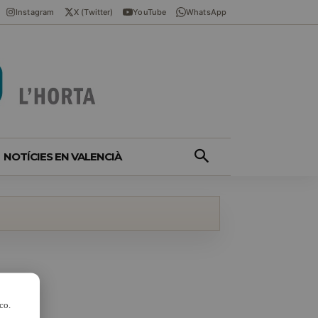
Instagram
X (Twitter)
YouTube
WhatsApp
NOTÍCIES EN VALENCIÀ
co.