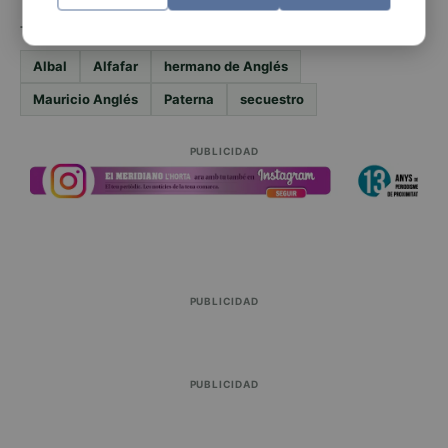
TEMAS
Albal
Alfafar
hermano de Anglés
Mauricio Anglés
Paterna
secuestro
PUBLICIDAD
PUBLICIDAD
PUBLICIDAD