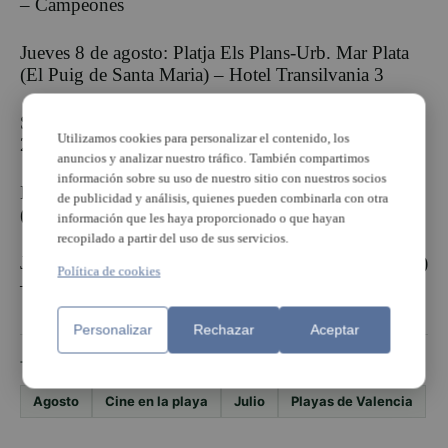
– Campeones
Jueves 8 de agosto: Platja Els Plans-Urb. Mar Plata
(El Puig de Santa Maria) – Hotel Transilvania 3
Sábado 10 de agosto: Platja de Puçol – Tadeo Jones
Utilizamos cookies para personalizar el contenido, los
2
anuncios y analizar nuestro tráfico. También compartimos
información sobre su uso de nuestro sitio con nuestros socios
Miércoles 21 de agosto: PortSaplaya Norte
de publicidad y análisis, quienes pueden combinarla con otra
(Alboraia) – Tadeo Jones 2
información que les haya proporcionado o que hayan
recopilado a partir del uso de sus servicios.
Jueves 29 de agosto: Platja de El Cabanyal (València)
Política de cookies
– Tadeo Jones 2
Personalizar
Rechazar
Aceptar
TEMAS
Agosto
Cine en la playa
Julio
Playas de Valencia