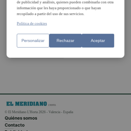
de publicidad y análisis, quienes pueden combinarla con otra
información que les haya proporcionado o que hayan
recopilado a partir del uso de sus servicios.
Con 135 playas
distinguidas, la
Política de cookies
Comunitat
Valenciana
vuelve a liderar
Personalizar
Rechazar
Aceptar
la lista de
banderas azules
© El Meridiano L'Horta 2026 - Valencia - España
Quiénes somos
Contacto