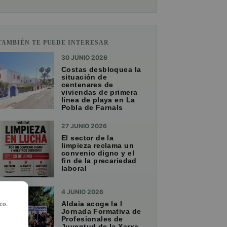
TAMBIÉN TE PUEDE INTERESAR
30 JUNIO 2026
Costas desbloquea la
situación de
centenares de
viviendas de primera
línea de playa en La
Pobla de Farnals
27 JUNIO 2026
El sector de la
limpieza reclama un
convenio digno y el
fin de la precariedad
laboral
4 JUNIO 2026
Aldaia acoge la I
co.
Jornada Formativa de
Profesionales de
Juventud de la Xarxa