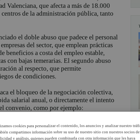
ad Valenciana, que afecta a más de 18.000
 centros de la administración pública, tanto
nciado el doble abuso que padece el personal
s empresas del sector, que emplean prácticas
e beneficios a costa del empleo estable,
icas con bajas temerarias. El segundo abuso
ración al respecto, que permite
iegos de condiciones.
aca el bloqueo de la negociación colectiva,
ida salarial anual, o directamente el intento
del convenio, como por ejemplo:
alariales (horas extras encubiertas).
lizamos cookies para personalizar el contenido, los anuncios y analizar nuestro tráfi
bién compartimos información sobre su uso de nuestro sitio con nuestros socios de
licidad y análisis, quienes pueden combinarla con otra información que les haya
etribuidos.