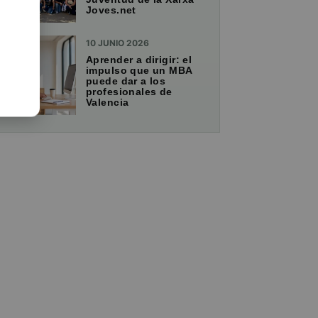
Joves.net
10 JUNIO 2026
Aprender a dirigir: el
impulso que un MBA
puede dar a los
profesionales de
Valencia