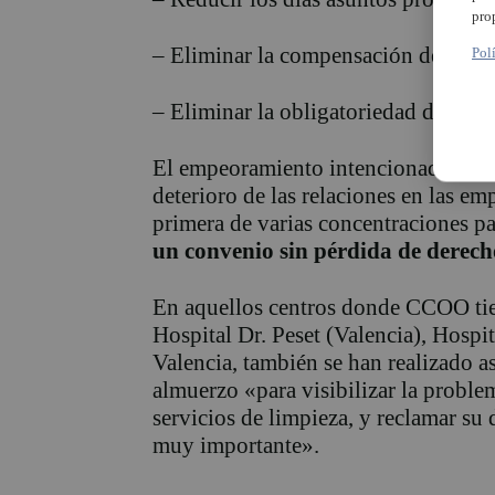
pro
– Eliminar la compensación de un dí
Pol
– Eliminar la obligatoriedad de ampli
El empeoramiento intencionado de l
deterioro de las relaciones en las em
primera de varias concentraciones par
un convenio sin pérdida de derecho
En aquellos centros donde CCOO tien
Hospital Dr. Peset (Valencia), Hospi
Valencia, también se han realizado a
almuerzo «para visibilizar la proble
servicios de limpieza, y reclamar su 
muy importante».