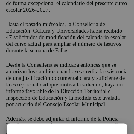
de forma excepcional el calendario del presente curso
escolar 2026-2027.
Hasta el pasado miércoles, la Conselleria de
Educación, Cultura y Universidades había recibido
47 solicitudes de modificación del calendario escolar
del curso actual para ampliar el número de festivos
durante la semana de Fallas.
Desde la Conselleria se indicaba entonces que se
autorizan los cambios cuando se acredita la existencia
de una justificación documental clara y suficiente de
la excepcionalidad que motiva la solicitud, haya un
informe favorable de la Dirección Territorial e
Inspección de Educación y la medida esté avalada
por acuerdo del Consejo Escolar Municipal.
Además, se debe adjuntar el informe de la Policía
Local u otros organismos competentes que acrediten
la existencia de problemas concretos que afecten al