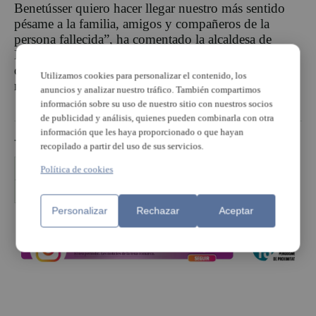
Benetússer quiero hacer llegar nuestro más sentido
pésame a la familia, amigos y compañeros de la
persona fallecida”, ha comentado la alcaldesa de
Benetússer Eva Sanz que se ha desplazado al lugar
del accidente en el momento ha sido informada de la
Utilizamos cookies para personalizar el contenido, los
noticia.
anuncios y analizar nuestro tráfico. También compartimos
información sobre su uso de nuestro sitio con nuestros socios
de publicidad y análisis, quienes pueden combinarla con otra
información que les haya proporcionado o que hayan
TEMAS
recopilado a partir del uso de sus servicios.
accidente
Ayuntamiento Benetússer
comunicado
Política de cookies
fallecimiento
Personalizar
Rechazar
Aceptar
PUBLICIDAD