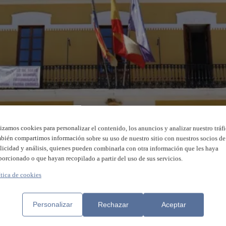
lizamos cookies para personalizar el contenido, los anuncios y analizar nuestro tráfi
bién compartimos información sobre su uso de nuestro sitio con nuestros socios de
licidad y análisis, quienes pueden combinarla con otra información que les haya
porcionado o que hayan recopilado a partir del uso de sus servicios.
ítica de cookies
blicado la convocatoria
de ayudas para
zas artísticas
(música y danza) de niñas y
Personalizar
Rechazar
Aceptar
ejercicio 2023
y la convocatoria de
os y AMPAS
, también para el ejercicio de