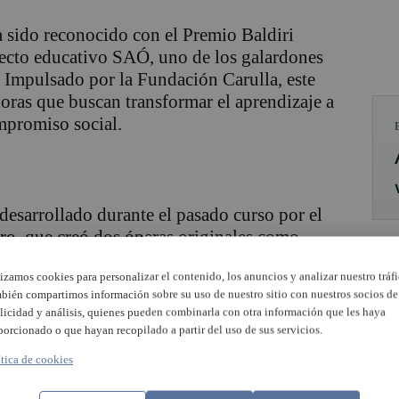
 sido reconocido con el Premio Baldiri
ecto educativo SAÓ, uno de los galardones
. Impulsado por la Fundación Carulla, este
oras que buscan transformar el aprendizaje a
ompromiso social.
 desarrollado durante el pasado curso por el
tro, que creó dos óperas originales como
sado en la participación, la reflexión
lizamos cookies para personalizar el contenido, los anuncios y analizar nuestro tráfi
na de las obras abordaba el miedo y la
bién compartimos información sobre su uso de nuestro sitio con nuestros socios de
mientras que la otra tomaba como punto de
licidad y análisis, quienes pueden combinarla con otra información que les haya
e la reconstrucción, la solidaridad y el
porcionado o que hayan recopilado a partir del uso de sus servicios.
 que ayudaron al municipio en los momentos
ítica de cookies