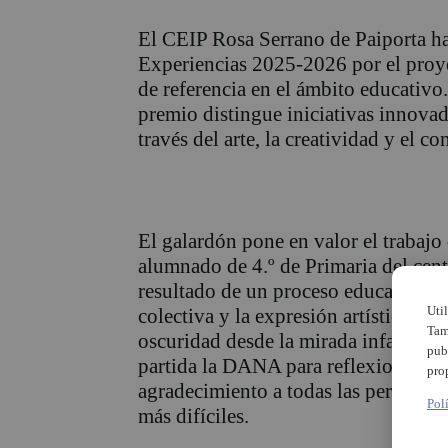
El CEIP Rosa Serrano de Paiporta ha
Experiencias 2025-2026 por el proy
de referencia en el ámbito educativo
premio distingue iniciativas innovad
través del arte, la creatividad y el c
El galardón pone en valor el trabajo
alumnado de 4.º de Primaria del cen
resultado de un proceso educativo ba
Uti
colectiva y la expresión artística. U
Tam
oscuridad desde la mirada infantil, 
pub
partida la DANA para reflexionar sobr
pro
agradecimiento a todas las personas
Pol
más difíciles.