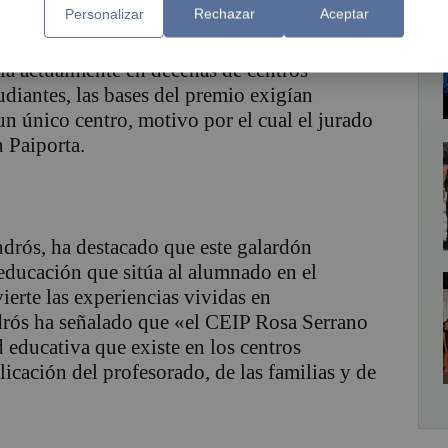
Personalizar
Rechazar
Aceptar
a actualmente en decenas de centros
udiantes, las bases del premio exigían
un único centro, motivo por el cual el jurado
n Paiporta.
drós, ha destacado que este galardón
educación que sitúa al alumnado en el
ierte las experiencias vividas en
drós ha señalado que «el CEIP Rosa Serrano
 educativa que existe en los centros
licación del profesorado, de las familias y de