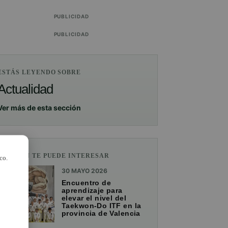
PUBLICIDAD
PUBLICIDAD
ESTÁS LEYENDO SOBRE
Actualidad
Ver más de esta sección
TAMBIÉN TE PUEDE INTERESAR
co.
30 MAYO 2026
Encuentro de
aprendizaje para
elevar el nivel del
Taekwon-Do ITF en la
provincia de Valencia