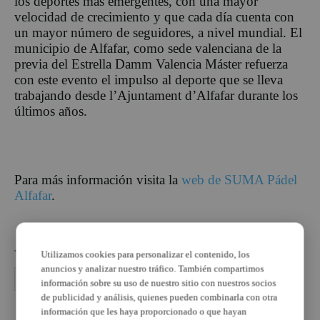
los deportes más emergentes, con una mayor
velocidad de crecimiento y que cada día cuenta con
un mayor número de seguidores, a nivel mundial. El
municipio de Alfafar, como sede valenciana de la
previa del Estrella Damm Valencia Máster refuerza
con este evento el impulso al deporte que se lleva
trabajando desde l’Ajuntament d’Alfafar durante los
últimos años.
Para más información visita la
web de SUMA Pádel
Alfafar
.
TEMAS
Utilizamos cookies para personalizar el contenido, los
anuncios y analizar nuestro tráfico. También compartimos
ajuntament alfafar
deportivo
información sobre su uso de nuestro sitio con nuestros socios
de publicidad y análisis, quienes pueden combinarla con otra
información que les haya proporcionado o que hayan
PUBLICIDAD