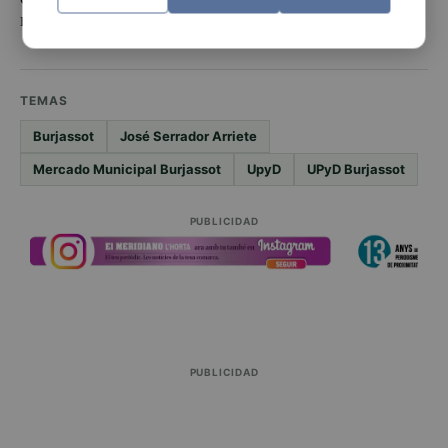
mercado queremos para el futuro.
TEMAS
Burjassot
José Serrador Arriete
Mercado Municipal Burjassot
UpyD
UPyD Burjassot
PUBLICIDAD
PUBLICIDAD