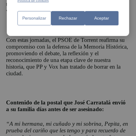
Política de cookies
trabajo en la recuperación de la memoria de las
víctimas.
Personalizar
Rechazar
Aceptar
Con estas jornadas, el PSOE de Torrent reafirma su
compromiso con la defensa de la Memoria Histórica,
promoviendo el debate, la reflexión y el
reconocimiento de una etapa clave de nuestra
historia, que PP y Vox han tratado de borrar en la
ciudad.
Contenido de la postal que José Carratalá envió
a su familia días antes de ser asesinado:
“A mi hermana, mi cuñado y mi sobrina, Pepita, en
prueba del cariño que les tengo y para recuerdo de