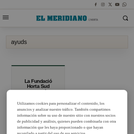
ayuds
La Fundació
Horta Sud
convoca las
ayudas a
proyectos
Utilizamos cookies para personalizar el contenido, los
interasociativos
anuncios y analizar nuestro tráfico. También compartimos
información sobre su uso de nuestro sitio con nuestros socios
de publicidad y análisis, quienes pueden combinarla con otra
información que les haya proporcionado o que hayan
recopilado a partir del uso de sus servicios.