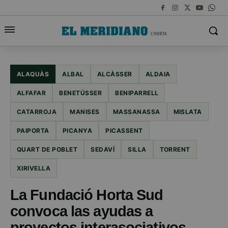
ALAQUÀS
ALBAL
ALCÀSSER
ALDAIA
ALFAFAR
BENETÚSSER
BENIPARRELL
CATARROJA
MANISES
MASSANASSA
MISLATA
PAIPORTA
PICANYA
PICASSENT
QUART DE POBLET
SEDAVÍ
SILLA
TORRENT
XIRIVELLA
La Fundació Horta Sud
convoca las ayudas a
proyectos interasociativos