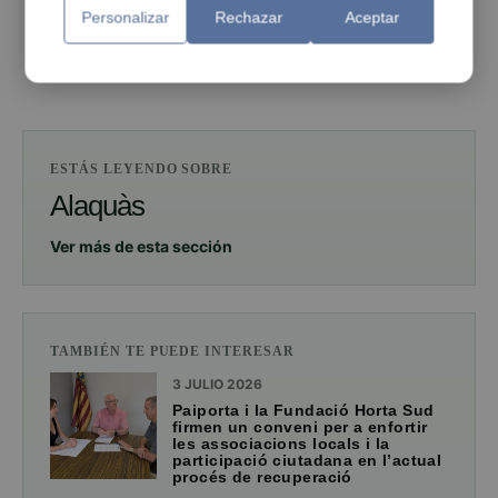
Personalizar
Rechazar
Aceptar
PUBLICIDAD
ESTÁS LEYENDO SOBRE
Alaquàs
Ver más de esta sección
TAMBIÉN TE PUEDE INTERESAR
3 JULIO 2026
Paiporta i la Fundació Horta Sud
firmen un conveni per a enfortir
les associacions locals i la
participació ciutadana en l’actual
procés de recuperació