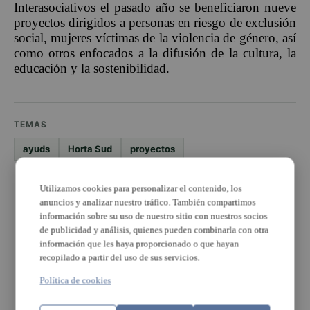
Interasociativos el pasado año se beneficiaron nueve
proyectos dirigidos a personas en riesgo de exclusión
social, mujeres víctimas de la violencia de género, así
como otros enfocados a la difusión de la cultura, la
educación y la sostenibilidad.
TEMAS
ayuds
Horta Sud
proyectos
PUBLICIDAD
Utilizamos cookies para personalizar el contenido, los
anuncios y analizar nuestro tráfico. También compartimos
información sobre su uso de nuestro sitio con nuestros socios
de publicidad y análisis, quienes pueden combinarla con otra
información que les haya proporcionado o que hayan
recopilado a partir del uso de sus servicios.
Política de cookies
PUBLICIDAD