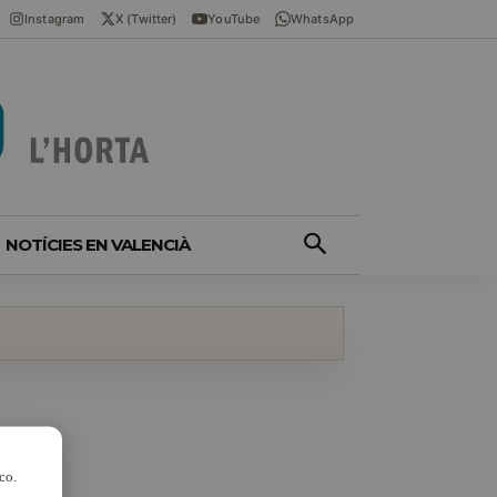
Instagram
X (Twitter)
YouTube
WhatsApp
NOTÍCIES EN VALENCIÀ
co.