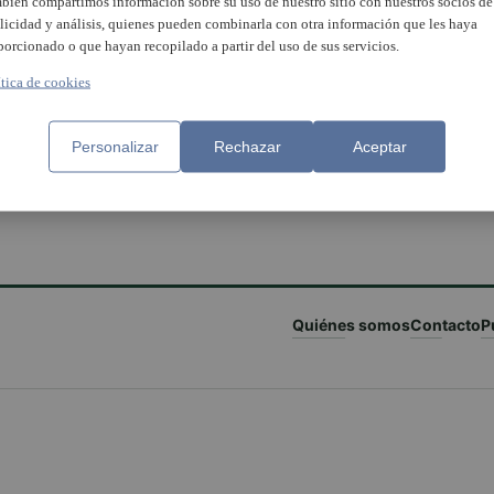
bién compartimos información sobre su uso de nuestro sitio con nuestros socios de
licidad y análisis, quienes pueden combinarla con otra información que les haya
porcionado o que hayan recopilado a partir del uso de sus servicios.
ítica de cookies
Personalizar
Rechazar
Aceptar
Quiénes somos
Contacto
P