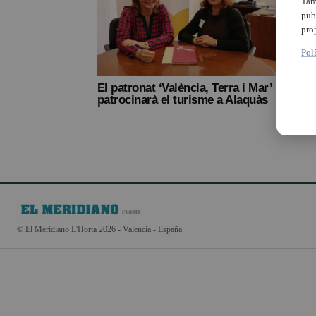
Tam
pub
pro
Pol
El patronat ‘València, Terra i Mar’
patrocinarà el turisme a Alaquàs
© El Meridiano L'Horta 2026 - Valencia - España