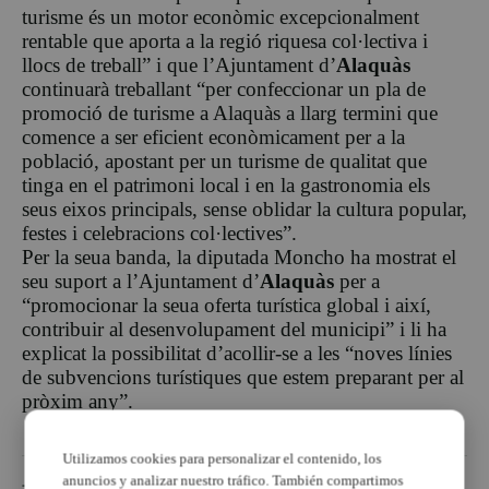
turisme és un motor econòmic excepcionalment
rentable que aporta a la regió riquesa col·lectiva i
llocs de treball” i que l’Ajuntament d’
Alaquàs
continuarà treballant “per confeccionar un pla de
promoció de turisme a Alaquàs a llarg termini que
comence a ser eficient econòmicament per a la
població, apostant per un turisme de qualitat que
tinga en el patrimoni local i en la gastronomia els
seus eixos principals, sense oblidar la cultura popular,
festes i celebracions col·lectives”.
Per la seua banda, la diputada Moncho ha mostrat el
seu suport a l’Ajuntament d’
Alaquàs
per a
“promocionar la seua oferta turística global i així,
contribuir al desenvolupament del municipi” i li ha
explicat la possibilitat d’acollir-se a les “noves línies
de subvencions turístiques que estem preparant per al
pròxim any”.
Utilizamos cookies para personalizar el contenido, los
anuncios y analizar nuestro tráfico. También compartimos