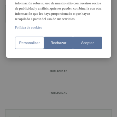
TEMAS
información sobre su uso de nuestro sitio con nuestros socios
de publicidad y análisis, quienes pueden combinarla con otra
Aalquàs
Ayuntament d'Alaquas
Elvira García
información que les haya proporcionado o que hayan
Valencia terra i mar
recopilado a partir del uso de sus servicios.
Política de cookies
PUBLICIDAD
Personalizar
Rechazar
Aceptar
PUBLICIDAD
PUBLICIDAD