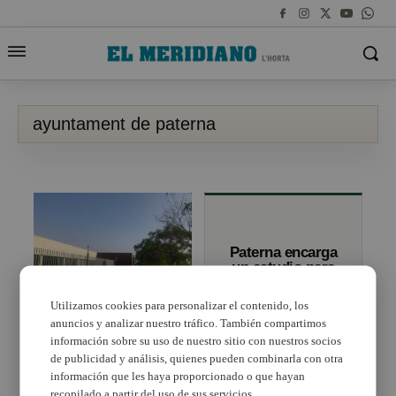
ayuntament de paterna
Paterna encarga
un estudio para
aumentar y
mejorar los
Utilizamos cookies para personalizar el contenido, los
accesos a Lloma
anuncios y analizar nuestro tráfico. También compartimos
Paterna cede la
Llarga
Residencia de la Ctra.
información sobre su uso de nuestro sitio con nuestros socios
Manises como Hospital
de publicidad y análisis, quienes pueden combinarla con otra
para el COVID-19
información que les haya proporcionado o que hayan
recopilado a partir del uso de sus servicios.