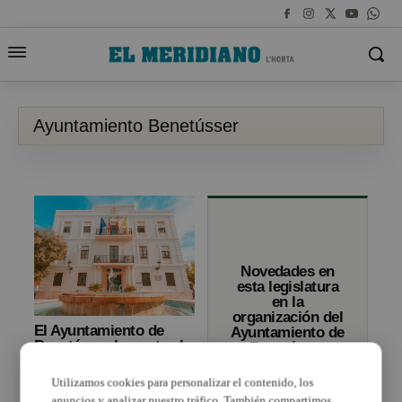
Ayuntamiento Benetússer
Novedades en
esta legislatura
en la
organización del
El Ayuntamiento de
Ayuntamiento de
Benetússer lamenta el
Benetússer
fallecimiento de un
operario que actuaba
Utilizamos cookies para personalizar el contenido, los
en las labores de
anuncios y analizar nuestro tráfico. También compartimos