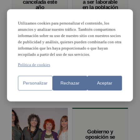
cancelada este
a ser laborable
año
en la población
Utilizamos cookies para personalizar el contenido, los
anuncios y analizar nuestro tráfico. También compartimos
información sobre su uso de nuestro sitio con nuestros socios
de publicidad y análisis, quienes pueden combinarla con otra
información que les haya proporcionado o que hayan
recopilado a partir del uso de sus servicios.
Política de cookies
Albal celebró el
Cáritas Albal recibe
Domingo de Ramos
800kg de alimentos
Personalizar
Rechazar
Aceptar
representando la
gracias a la I Cercavila
entrada de Jesús a
Solidaria
Jerusalén
Gobierno y
oposición se