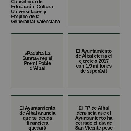
Consellería de
Educación, Cultura,
Universidades y
Empleo de la
Generalitat Valenciana
El Ayuntamiento
«Paquita La
de Albal cierra el
Sureta» rep el
ejercicio 2017
Premi Poble
con 1,9 millones
d’Albal
de superávit
El Ayuntamiento
El PP de Albal
de Albal anuncia
denuncia que el
que su deuda
Ayuntamiento ha
financiera
cerrado el día de
quedará
San Vicente pese