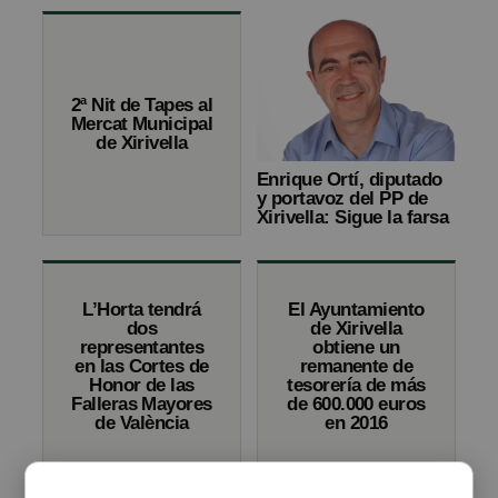
2ª Nit de Tapes al
Mercat Municipal
de Xirivella
Enrique Ortí, diputado
y portavoz del PP de
Xirivella: Sigue la farsa
L’Horta tendrá
El Ayuntamiento
dos
de Xirivella
representantes
obtiene un
en las Cortes de
remanente de
Honor de las
tesorería de más
Falleras Mayores
de 600.000 euros
de València
en 2016