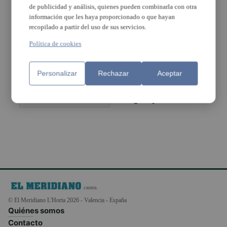
de publicidad y análisis, quienes pueden combinarla con otra
información que les haya proporcionado o que hayan
recopilado a partir del uso de sus servicios.
Paterna
convertirá el
Política de cookies
antiguo Casino
de la Plaza del
Pueblo en un
Personalizar
Rechazar
Aceptar
espacio para uso
El casino de Xirivella
social y cultural
acull la Festa Estellés
d’enguany
© El Meridiano L'Horta 2026 - Valencia - España
Quiénes somos
Contacto