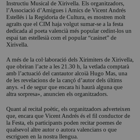
Instructiu Musical de Xirivella. Els organitzadors,
l’Associació d’Amigues i Amics de Vicent Andrés
Estellés i la Regidoria de Cultura, es mostren molt
agraïts que el CIM haja volgut sumar-se a la festa
dedicada al poeta valencià més popular cedint-los un
espai tan estellesià com el popular “casinet” de
Xirivella.
A més de la col·laboració dels Xirimiters de Xirivella,
que obriran l’acte a les 21.30 h, la vetlada comptarà
amb l’actuació del cantautor alcoià Hugo Mas, una
de les revelacions de la cançó d’autor dels últims
anys. «I de segur que encara hi haurà alguna que
altra sorpresa», anuncien els organitzadors.
Quant al recital poètic, els organitzadors adverteixen
que, encara que Vicent Andrés és el fil conductor de
la Festa, els participants poden recitar poemes de
qualsevol altre autor o autora valencians o que
escriguen en la nostra llengua.