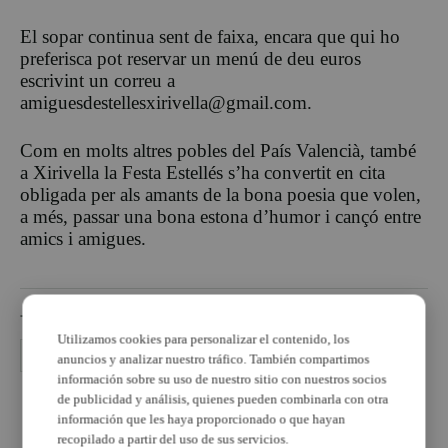
El sopar continua sent de faixa, encara que qui ho
preferisca pot reservar un menú de deu euros
escrivint un correu a
amiguesdestellesxirivella@gmail.com.
Com en molts altres pobles del País Valencià, també
a Xirivella la Festa Estellés s’ha convertit en cita
obligada per als amants de la bona poesia que volen,
a més, passar una bona estona d’humor i cançó entre
amics i amigues.
TEMAS
Utilizamos cookies para personalizar el contenido, los
casino
Estellés
festa
Xirivella
anuncios y analizar nuestro tráfico. También compartimos
información sobre su uso de nuestro sitio con nuestros socios
de publicidad y análisis, quienes pueden combinarla con otra
PUBLICIDAD
información que les haya proporcionado o que hayan
recopilado a partir del uso de sus servicios.