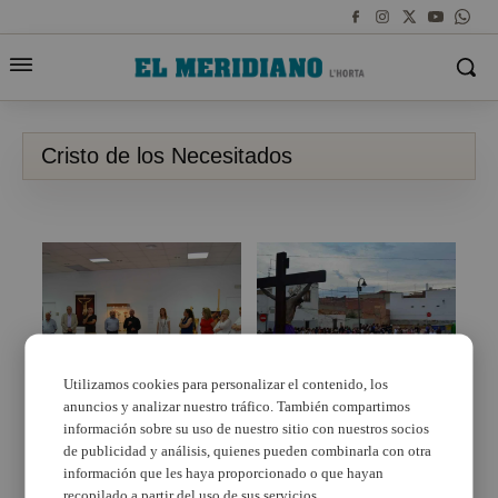
Cristo de los Necesitados
Utilizamos cookies para personalizar el contenido, los
anuncios y analizar nuestro tráfico. También compartimos
Aldaia inaugura la
El Cristo de los
exposición del 75
Necesitados visita el
información sobre su uso de nuestro sitio con nuestros socios
aniversario de la
Barrio del Cristo de
de publicidad y análisis, quienes pueden combinarla con otra
imagen del Cristo de
Aldaia
información que les haya proporcionado o que hayan
los Necesitados
recopilado a partir del uso de sus servicios.