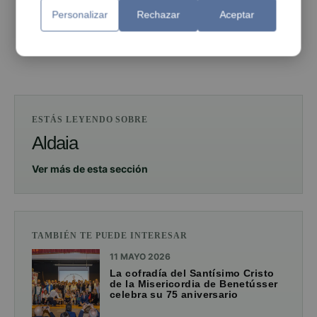
Personalizar
Rechazar
Aceptar
PUBLICIDAD
ESTÁS LEYENDO SOBRE
Aldaia
Ver más de esta sección
TAMBIÉN TE PUEDE INTERESAR
11 MAYO 2026
La cofradía del Santísimo Cristo
de la Misericordia de Benetússer
celebra su 75 aniversario