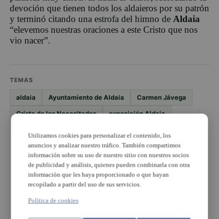
devoción que tienen todos los aldaieros por su patrón
y terminó citando una estrofa del himno de
Aldaia
“elevemos nuestras oraciones a este Cristo que nos
vio nacer”.
TEMAS
aldaia
Ayuntamiento de Aldaia
Carmen Jávega
Cristo de los Necesitados
exposición Aldaia
Utilizamos cookies para personalizar el contenido, los
PUBLICIDAD
anuncios y analizar nuestro tráfico. También compartimos
información sobre su uso de nuestro sitio con nuestros socios
de publicidad y análisis, quienes pueden combinarla con otra
información que les haya proporcionado o que hayan
recopilado a partir del uso de sus servicios.
Política de cookies
PUBLICIDAD