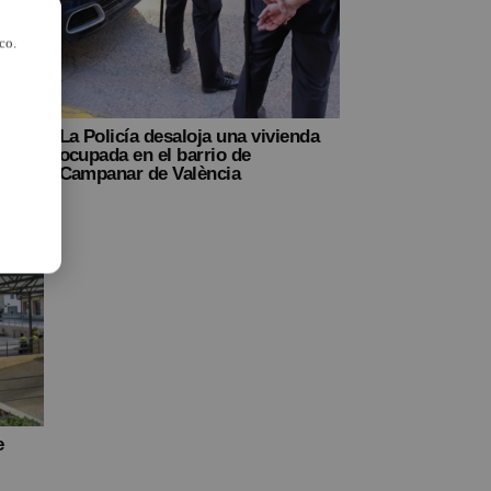
co.
de
La Policía desaloja una vivienda
lles
ocupada en el barrio de
tge
Campanar de València
e