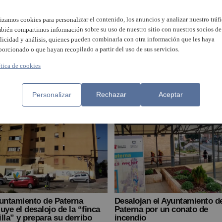
lizamos cookies para personalizar el contenido, los anuncios y analizar nuestro tráfi
bién compartimos información sobre su uso de nuestro sitio con nuestros socios de
licidad y análisis, quienes pueden combinarla con otra información que les haya
porcionado o que hayan recopilado a partir del uso de sus servicios.
ojan una vivienda en
Torrent desaloja por peligro 
ítica de cookies
nassa y apuntalan edificios
derrumbe inminente en las ca
ricos en Utiel y Chiva
Maestro Fortea y Más del Ju
Personalizar
Rechazar
Aceptar
yuntamiento de Paterna
Desalojan el Ayuntamiento d
uye el desalojo de la “finca
Paterna por un conato de
lla” y prepara su derribo
incendio