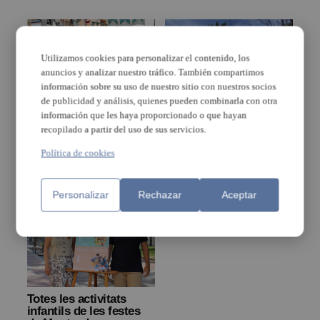
Utilizamos cookies para personalizar el contenido, los
anuncios y analizar nuestro tráfico. También compartimos
información sobre su uso de nuestro sitio con nuestros socios
de publicidad y análisis, quienes pueden combinarla con otra
información que les haya proporcionado o que hayan
Moncada pone en valor
Moncada agota en dos
recopilado a partir del uso de sus servicios.
la masiva participación
días los tiquets para la
en sus fiestas
noche de las paellas,
Política de cookies
embotit y calderas
Personalizar
Rechazar
Aceptar
Totes les activitats
infantils de les festes