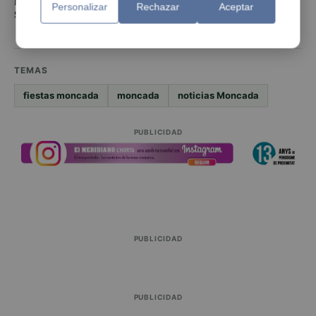
Personalizar
Rechazar
Aceptar
sentir muy orgullosos de nuestra ciudadanía”.
TEMAS
fiestas moncada
moncada
noticias Moncada
PUBLICIDAD
PUBLICIDAD
PUBLICIDAD