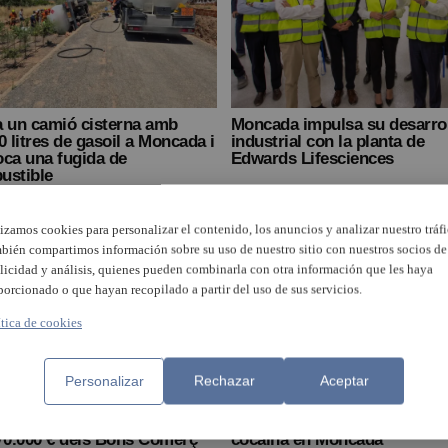
a un camió cisterna amb
Moncada impulsa su desarro
0 litres de gasoil a Moncada i
industrial con la planta de
oca una fugida de
Edwards Lifesciences
ustible
lizamos cookies para personalizar el contenido, los anuncios y analizar nuestro tráfi
bién compartimos información sobre su uso de nuestro sitio con nuestros socios de
licidad y análisis, quienes pueden combinarla con otra información que les haya
porcionado o que hayan recopilado a partir del uso de sus servicios.
ítica de cookies
Personalizar
Rechazar
Aceptar
Detenidos dos traficantes de
cada esgota en temps rècord
cocaína en Moncada
70.000 € dels Bons Comerç