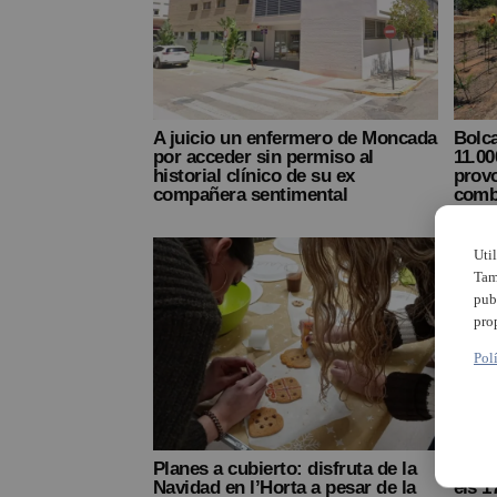
A juicio un enfermero de Moncada
Bolc
por acceder sin permiso al
11.00
historial clínico de su ex
prov
compañera sentimental
comb
Uti
Tam
pub
pro
Pol
Planes a cubierto: disfruta de la
Mont
Navidad en l’Horta a pesar de la
els 1