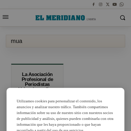
mua
La Asociación
Profesional de
Periodistas
Valencianos llena
el Colegio de
Médicos para
Utilizamos cookies para personalizar el contenido, los
apoyar a Música
anuncios y analizar nuestro tráfico. También compartimos
para el Autismo
información sobre su uso de nuestro sitio con nuestros socios
de publicidad y análisis, quienes pueden combinarla con otra
información que les haya proporcionado o que hayan
recopilado a partir del uso de sus servicios.