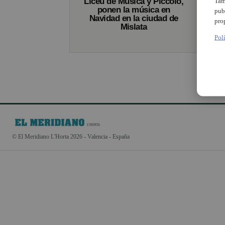
Liceu de Música y Piccolo,
Tam
ponen la música en
pub
Navidad en la ciudad de
pro
Mislata
Pol
© El Meridiano L'Horta 2026 - Valencia - España