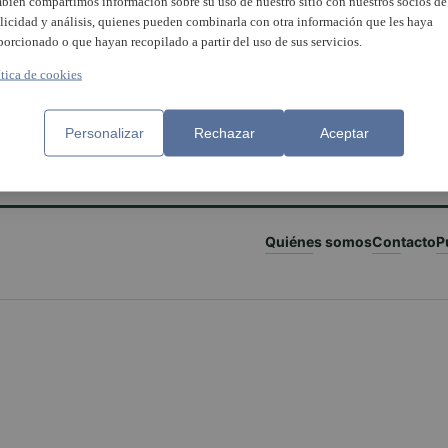
bién compartimos información sobre su uso de nuestro sitio con nuestros socios de
licidad y análisis, quienes pueden combinarla con otra información que les haya
porcionado o que hayan recopilado a partir del uso de sus servicios.
ítica de cookies
Personalizar
Rechazar
Aceptar
Quiénes somos
Contacto
P