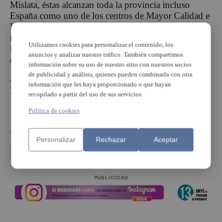
Mislata, éstas alcanzan toda la provincia incluso
España como uno de los centros de Mayor Calidad e
Innovación Educativa, con un proyecto único con
metodología propia. Por ello son constantemente
Utilizamos cookies para personalizar el contenido, los
invitados a participar en conferencias, cursos y
anuncios y analizar nuestro tráfico. También compartimos
actividades por todo el territorio Español.
información sobre su uso de nuestro sitio con nuestros socios
de publicidad y análisis, quienes pueden combinarla con otra
Toda la programación en
información que les haya proporcionado o que hayan
www.liceudemusicamislata.com
recopilado a partir del uso de sus servicios.
Política de cookies
TEMAS
Personalizar
Rechazar
Aceptar
Alejandro Galarza
liceu musica
piccolo mislata
PUBLICIDAD