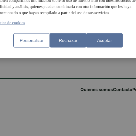
bién compartimos información sobre su uso de nuestro sitio con nuestros socios de
licidad y análisis, quienes pueden combinarla con otra información que les haya
porcionado o que hayan recopilado a partir del uso de sus servicios.
ítica de cookies
Personalizar
Rechazar
Aceptar
Quiénes somos
Contacto
P