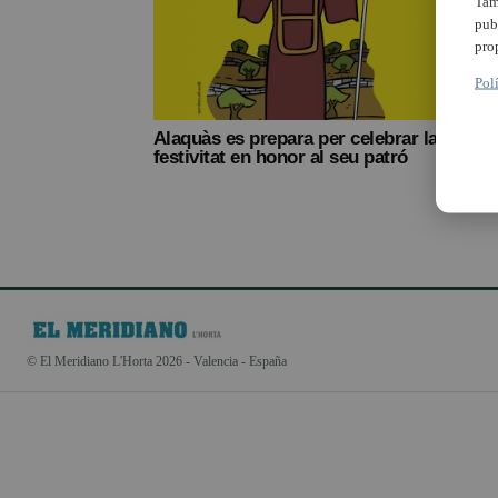
Tam
pub
pro
Pol
Alaquàs es prepara per celebrar la
festivitat en honor al seu patró
© El Meridiano L'Horta 2026 - Valencia - España