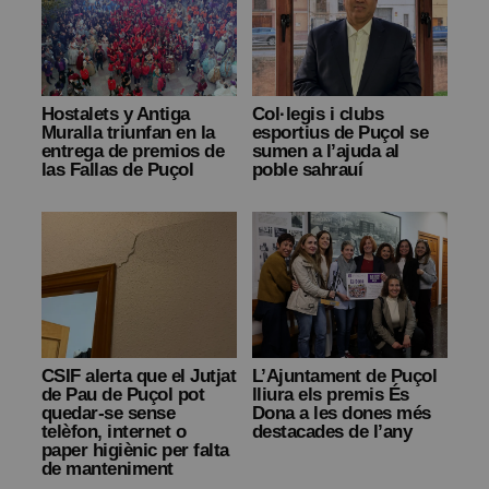
Hostalets y Antiga
Col·legis i clubs
Muralla triunfan en la
esportius de Puçol se
entrega de premios de
sumen a l’ajuda al
las Fallas de Puçol
poble sahrauí
CSIF alerta que el Jutjat
L’Ajuntament de Puçol
de Pau de Puçol pot
lliura els premis És
quedar-se sense
Dona a les dones més
telèfon, internet o
destacades de l’any
paper higiènic per falta
de manteniment