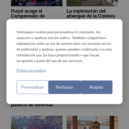
La explotación del
Puçol acoge el
albergue de la Costera
Campeonato de
en Puçol genera interés
Beatbox de la
entre los empresarios
Comunidad Valenciana
del sector
con entrada gratuita
Utilizamos cookies para personalizar el contenido, los
anuncios y analizar nuestro tráfico. También compartimos
información sobre su uso de nuestro sitio con nuestros socios
de publicidad y análisis, quienes pueden combinarla con otra
información que les haya proporcionado o que hayan
recopilado a partir del uso de sus servicios.
Política de cookies
El Ayuntamiento de
Este domingo no habrá
Personalizar
Rechazar
Aceptar
Puçol reformará 7
servicio de Cercanías
viviendas sociales para
entre Roca-Cúper y
ampliar el parque
Puçol
público de vivienda