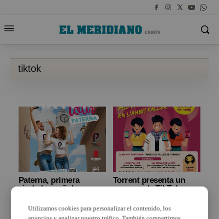
tiktok
Paterna, primera
Torrent presenta un
ciudad española que
concurs de TikTok per a
cuenta con un TikTok
las comissions falleres
Tour
de la ciutat
Utilizamos cookies para personalizar el contenido, los
anuncios y analizar nuestro tráfico. También compartimos