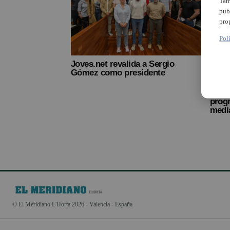
Tam
pub
pro
Pol
Joves.net revalida a Sergio
Gómez como presidente
Xarx
progr
media
© El Meridiano L'Horta 2026 - Valencia - España