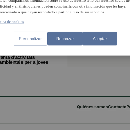
bién compartimos información sobre su uso de nuestro sitio con nuestros socios de
licidad y análisis, quienes pueden combinarla con otra información que les haya
porcionado o que hayan recopilado a partir del uso de sus servicios.
Massamagrell s’adhereix
la Xarxa de Municipis
ítica de cookies
contra la Violència de
Gènere
Personalizar
Rechazar
Aceptar
a JOVES.NET organitza un
ama d’activitats
mbientals per a joves
Quiénes somos
Contacto
P