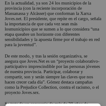
En la actualidad, ya son 2
4
los municipios de la
provincia
(con la reciente incorporación de
Massanassa y Alcàsser)
que
con
forman
la
Xarxa
Joves.net. El presidente
,
que
repite en el cargo
,
señala
la importancia de que cada vez
sean más
los
municipios
que
se
sumen
a lo que considera
“una
etapa
que
abre un horizonte con diferentes
sensibilidades y la apuesta firme
por el trabajo en red
para la juventud
”.
De este modo, y tras la sesión organizativa, se
asegura que Joves.Net es
un “proyecto colaborativo-
participativo imprescindible
por las personas jóvenes
de nuestra provincia
. Participar, colaborar y
compartir,
son y
serán
siempre
las claves que nos
hacen c
recer cada día”. Gómez destaca
campañas
como la
Prejudice Collection
, contra el racismo, o el
proyecto
Joves
.
sex
.
Se trata de un consorcio de más de 30 años de