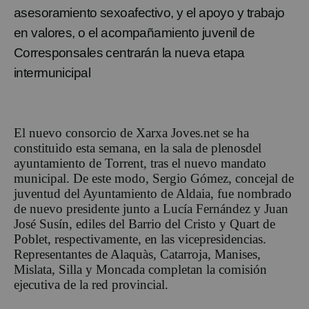
asesoramiento sexoafectivo
, y el apoyo
y trabajo
en valor
e
s, o el acompañamiento juvenil
de
Corresponsales
centrará
n
la nueva etapa
intermunicipal
El nu
evo consorcio de Xa
r
xa Joves.net se ha
constituido esta semana, en
la sala de
pleno
s
del
ayuntamiento de Torrent,
tras
el nuevo mandato
municipal.
De este modo,
Sergio Gómez, concejal de
juventud del Ayuntamiento de Aldaia, fue nombrado
de nuevo
presidente junto a Lucía Fernández y
Juan
José Susín
, ediles del Barrio del Cristo y
Quart de
Poblet
, respectivamente,
en las vicepresidencias
.
R
epresentantes de Alaquàs,
Catarroja, Manises,
Mislata, Silla y Moncada
completan
la comisión
ejecutiva
de la red provincial.