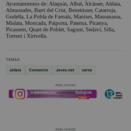
Ayuntamient
os de
: Alaqu
à
s, Albal, Alc
à
sser, Aldaia,
Almussafes, Barri del
Crist, Benet
ú
sser, Catarroja,
Godella, La Pobla de Farnals, Manises, Massanassa,
Mislata,
Moncada, Paiporta, Paterna, Picanya,
Picassent, Quart de Poblet, Sagunt, Sedav
í
, Silla,
Torrent i
Xirivella.
TEMAS
aldaia
Consorcio
Joves.net
xarxa
PUBLICIDAD
PUBLICIDAD