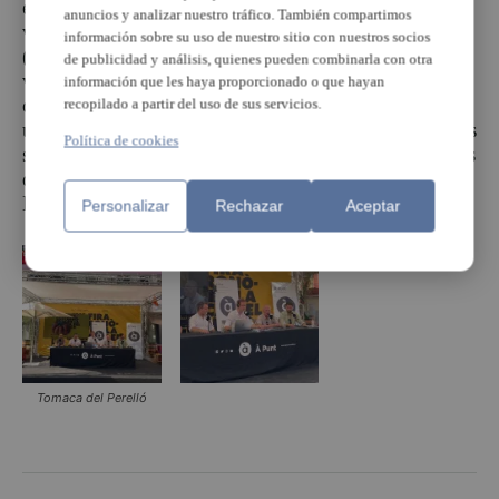
esta convocatòria de tres dies per a conèixer tota la
anuncios y analizar nuestro tráfico. También compartimos
versatilitat d’esta tomaca i les seues varietats
información sobre su uso de nuestro sitio con nuestros socios
(valencià, rosa o
cherry
). De fet, a l’edició anterior es
de publicidad y análisis, quienes pueden combinarla con otra
van vendre més de 16.000 quilos de tomaques,
información que les haya proporcionado o que hayan
celebrant el producte estrella de l’horta local i que és
recopilado a partir del uso de sus servicios.
un ingredient fonamental de la dieta mediterrània més
Política de cookies
saludable. Esta varietat es cultiva a nombrosos pobles
de l’Horta, el Camp de Túria, Ribera Alta, Ribera
Baixa, Alt Palància i La Canal de Navarrés.
Personalizar
Rechazar
Aceptar
Tomaca del Perelló