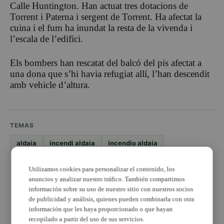
Calle Huntington. Han actuat tres dotacions de
Torrent i Paterna i sergent de Torrent. Ha afectat la
cuina i el fum ha inundat la resta de la vivenda i
l’escala de l’edifici.
Els bombers han rescatat del balcó del pis afectat a
una dona que s’hi havia refugiat allí, l’han descendit
amb vehicle d’altura.
TEMAS
aldaia
incendi aldaia
incendio aldaia
Utilizamos cookies para personalizar el contenido, los
PUBLICIDAD
anuncios y analizar nuestro tráfico. También compartimos
información sobre su uso de nuestro sitio con nuestros socios
de publicidad y análisis, quienes pueden combinarla con otra
información que les haya proporcionado o que hayan
recopilado a partir del uso de sus servicios.