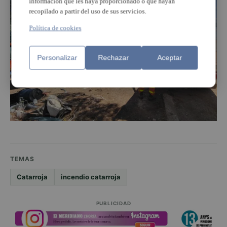
información que les haya proporcionado o que hayan
recopilado a partir del uso de sus servicios.
Política de cookies
Personalizar
Rechazar
Aceptar
TEMAS
Catarroja
incendio catarroja
PUBLICIDAD