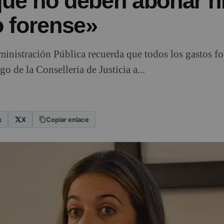
«que no deben abonar n
 forense»
ministración Pública recuerda que todos los gastos fo
go de la Conselleria de Justicia a...
k
X
Copiar enlace