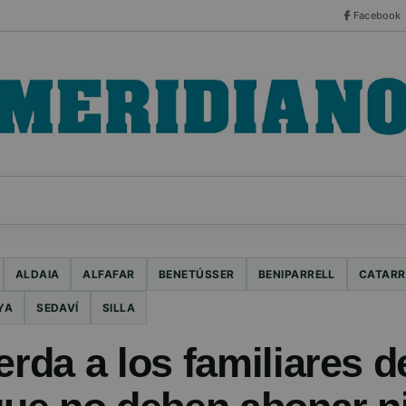
Facebook
CO
ESPECIALES
SERIES
HEMEROTECA
NOT
ALDAIA
ALFAFAR
BENETÚSSER
BENIPARRELL
CATAR
YA
SEDAVÍ
SILLA
erda a los familiares d