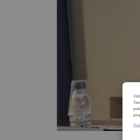
Uti
Tam
pub
pro
Pol