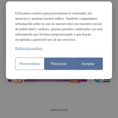
TEMAS
Utilizamos cookies para personalizar el contenido, los
anuncios y analizar nuestro tráfico. También compartimos
Afectados ayudas vivienda
Ayudas VPO
información sobre su uso de nuestro sitio con nuestros socios
de publicidad y análisis, quienes pueden combinarla con otra
conselleria Infraestructuras
Defensora del Pueblo
información que les haya proporcionado o que hayan
Isabel Bonig
recopilado a partir del uso de sus servicios.
Plataforma Afectados por las Ayudas de la Vivienda
Política de cookies
Territorio y Medio Ambiente
Personalizar
Rechazar
Aceptar
PUBLICIDAD
PUBLICIDAD