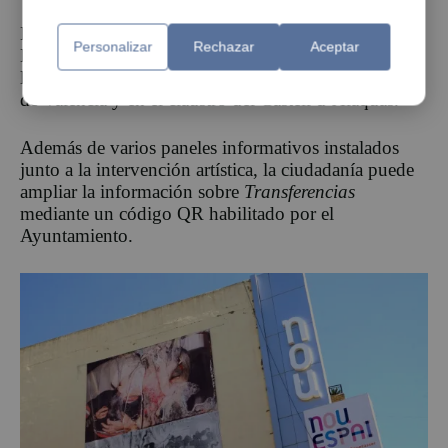
La obra permanecerá de forma permanente en
Personalizar
Rechazar
Aceptar
Benetússer tras haber sido exhibida anteriormente en
la Facultad de Geografía e Historia de la Universitat
de València y en el claustro del Castell d’Alaquàs.
Además de varios paneles informativos instalados
junto a la intervención artística, la ciudadanía puede
ampliar la información sobre
Transferencias
mediante un código QR habilitado por el
Ayuntamiento.