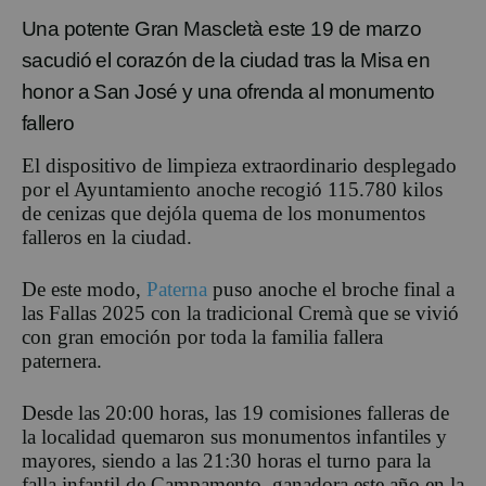
Una potente Gran
Mascletà
este 19 de marzo
sacudió el corazón de la
ciudad
tras la Misa en
honor a San José y una ofrenda al monumento
fallero
El dispositivo de limpieza extraordinario desplegado
por el Ayuntamiento
anoche recogió 115.780 kilos
de cenizas
que dejó
la quema de los
monumentos
falleros en la ciudad
.
De este modo,
Paterna
puso
anoche
el broche final
a
las Fallas 202
5
con la
tradicional
Cremà
que
se vivió
con gran
emoción por
toda la familia
faller
a
paterner
a
.
De
sde las 20:00 horas, las
19
comisiones
falleras de
la localidad
quemaron sus
monumentos
i
nfantiles
y
mayores
, siendo a las
21:30
horas el turno para la
falla i
nfantil de Campamento
, ganadora este año en la