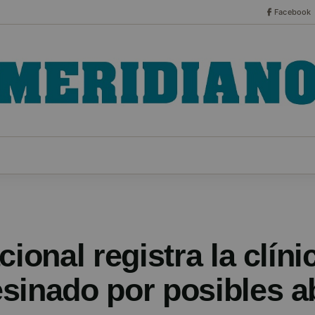
Facebook
CO
ESPECIALES
SERIES
HEMEROTECA
NOT
ional registra la clíni
sinado por posibles a