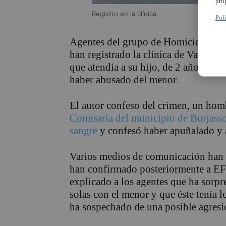
pro
Registro en la clínica
Pol
Agentes del grupo de Homicidios y de
han registrado la clínica de Valènc
que atendía a su hijo, de 2 años, por
haber abusado del menor.
El autor confeso del crimen, un hom
Comisaría del municipio de Burjass
sangre
y confesó haber apuñalado y 
Varios medios de comunicación han i
han confirmado posteriormente a EFE
explicado a los agentes que ha sorpr
solas con el menor y que éste tenía l
ha sospechado de una posible agresi