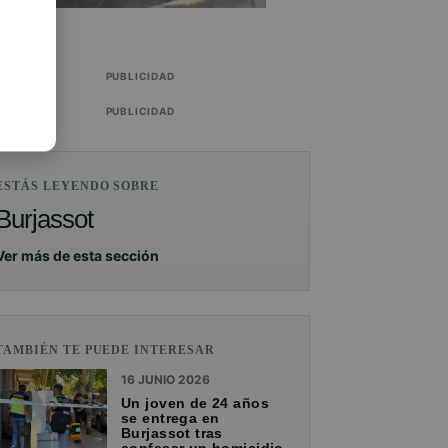
PUBLICIDAD
PUBLICIDAD
ESTÁS LEYENDO SOBRE
Burjassot
Ver más de esta sección
TAMBIÉN TE PUEDE INTERESAR
16 JUNIO 2026
Un joven de 24 años
se entrega en
Burjassot tras