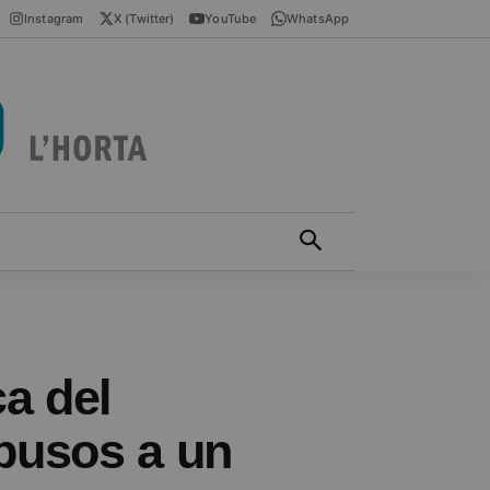
Instagram
X (Twitter)
YouTube
WhatsApp
ÍCIES EN VALENCIÀ
MÁS
ca del
busos a un