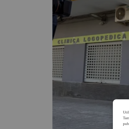
Uti
Tam
pub