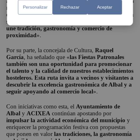
apoyar a nuestros bares y restaurantes, auténticos
motores de la economía local. Después del
Personalizar
Rechazar
Aceptar
esfuerzo realizado por todos tras la DANA, es una
satisfacción volver a ofrecer una propuesta que
une tradición, gastronomía y comercio de
proximidad
».
Por su parte, la concejala de Cultura,
Raquel
García
, ha señalado que «
las Fiestas Patronales
también son una oportunidad para promocionar
el talento y la calidad de nuestros establecimientos
hosteleros. Esta ruta invita a vecinos y visitantes a
descubrir la excelencia gastronómica de Albal y a
seguir apoyando al comercio local
».
Con iniciativas como esta, el
Ayuntamiento de
Albal
y
ACIXEA
continúan apostando por
impulsar la actividad económica del municipio
y
enriquecer la programación festiva con propuestas
que ponen en valor
las tradiciones, la gastronomía