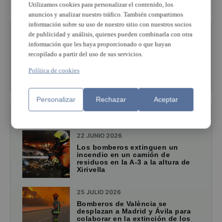
Utilizamos cookies para personalizar el contenido, los
anuncios y analizar nuestro tráfico. También compartimos
información sobre su uso de nuestro sitio con nuestros socios
de publicidad y análisis, quienes pueden combinarla con otra
ESTÁS LEYENDO SOBRE
información que les haya proporcionado o que hayan
El Puig
recopilado a partir del uso de sus servicios.
Política de cookies
Ver más de esta sección
Personalizar
Rechazar
Aceptar
TAMBIÉN TE PUEDE INTERESAR
22 JUNIO 2026
Los bomberos extinguen un
incendio en un camión de
residuos en la A-3 a la altura de
Xirivella
25 JULIO 2026
Bomberos de València se
desplazan a Madrid y Ávila para
colaborar en la extinción de los