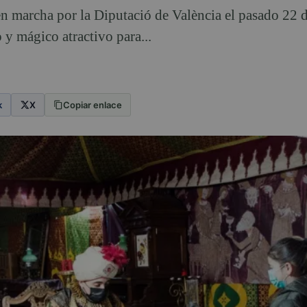
en marcha por la Diputació de València el pasado 22 
y mágico atractivo para...
k
X
Copiar enlace