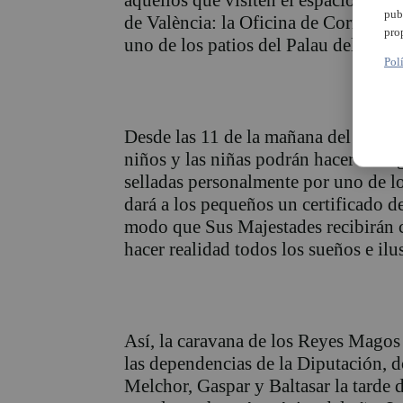
aquellos que visiten el espacio navi
pub
de València: la Oficina de Correos d
pro
uno de los patios del Palau dels Scal
Pol
Desde las 11 de la mañana del 27 de 
niños y las niñas podrán hacer entreg
selladas personalmente por uno de los
dará a los pequeños un certificado d
modo que Sus Majestades recibirán c
hacer realidad todos los sueños e il
Así, la caravana de los Reyes Magos s
las dependencias de la Diputación, d
Melchor, Gaspar y Baltasar la tarde d