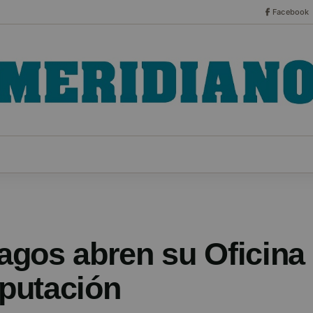
Facebook
CO
ESPECIALES
SERIES
HEMEROTECA
NOT
gos abren su Oficina 
iputación