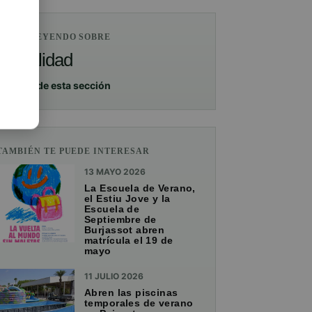
ESTÁS LEYENDO SOBRE
Actualidad
Ver más de esta sección
TAMBIÉN TE PUEDE INTERESAR
13 MAYO 2026
La Escuela de Verano,
el Estiu Jove y la
Escuela de
Septiembre de
Burjassot abren
matrícula el 19 de
mayo
11 JULIO 2026
Abren las piscinas
temporales de verano