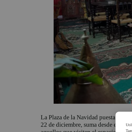
La Plaza de la Navidad puesta en ma
22 de diciembre, suma desde este lu
Uti
Tam