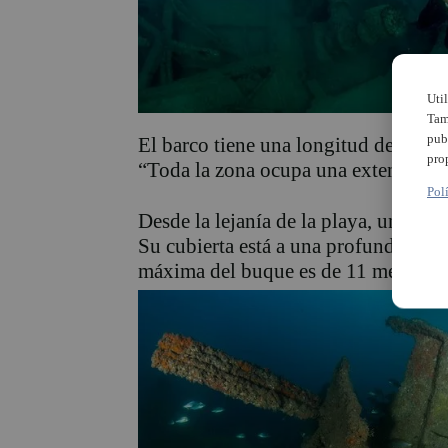
Uti
Tam
pub
El barco tiene una longitud de 60 met
pro
“Toda la zona ocupa una extensión 
Pol
Desde la lejanía de la playa, una boy
Su cubierta está a una profundidad 
máxima del buque es de 11 metros.