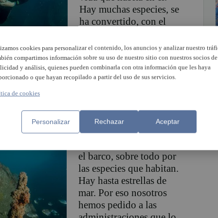
Hay muchas especies, se
ha convertido, con el
paso de los años, en un
arrecife artificial”.
lizamos cookies para personalizar el contenido, los anuncios y analizar nuestro tráfi
bién compartimos información sobre su uso de nuestro sitio con nuestros socios de
licidad y análisis, quienes pueden combinarla con otra información que les haya
ros, pero está fraccionado en tres partes.
porcionado o que hayan recopilado a partir del uso de sus servicios.
de 150 metros”.
ítica de cookies
a negra indica que el barco está justo debajo.
de 4,5 metros mientras que la profundidad
Personalizar
Rechazar
Aceptar
“A la gente le encanta ver
el barco, sobre todo por
las especies que habitan.
Hay hasta estrellas de
mar. Por eso nosotros
hemos pedido a las
administraciones que lo