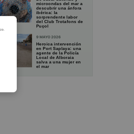
microondas del mar a
descubrir una ánfora
ibérica: la
sorprendente labor
del Club Trotafons de
Puçol
co.
9 MAYO 2026
Heroica intervención
en Port Saplaya: una
agente de la Policía
Local de Alboraia
salva a una mujer en
el mar