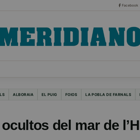
Facebook
CO
ESPECIALES
SERIES
HEMEROTECA
NOT
LS
ALBORAIA
EL PUIG
FOIOS
LA POBLA DE FARNALS
ocultos del mar de l’H