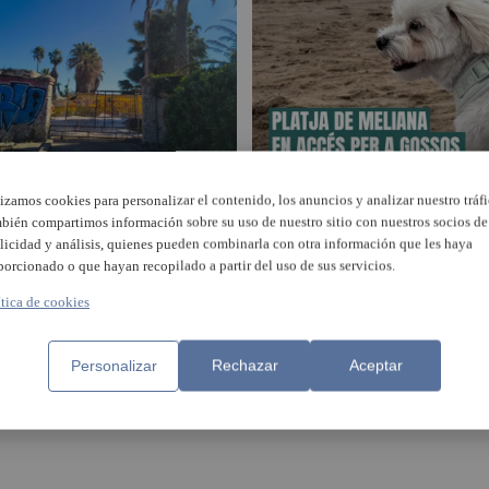
iscoteques que van fer ballar
Meliana habilita un tram de l
lizamos cookies para personalizar el contenido, los anuncios y analizar nuestro tráfi
ta: un viatge a la nit més
seua platja com a espai caní
bién compartimos información sobre su uso de nuestro sitio con nuestros socios de
dada dels 90 i 2000
licidad y análisis, quienes pueden combinarla con otra información que les haya
porcionado o que hayan recopilado a partir del uso de sus servicios.
ítica de cookies
Personalizar
Rechazar
Aceptar