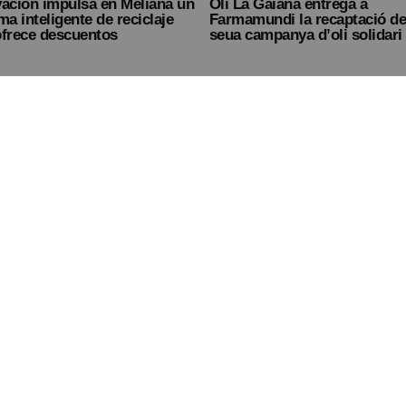
vación impulsa en Meliana un
Oli La Gaiana entrega a
ma inteligente de reciclaje
Farmamundi la recaptació de
ofrece descuentos
seua campanya d’oli solidari
layas de l’Horta contarán
 verano con nueva maquinaria
reforzar la limpieza