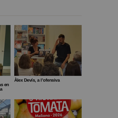
Àlex Devís, a l’ofensiva
as en
na