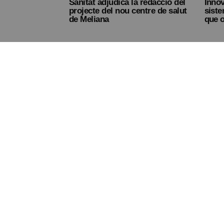
Sanitat adjudica la redacció del
Inno
projecte del nou centre de salut
siste
de Meliana
que 
Mayo 2026
Las p
Meliana critica la prohibición de
este
socorrismo hasta julio pese a que
para 
no hay nidos de chorlitejo