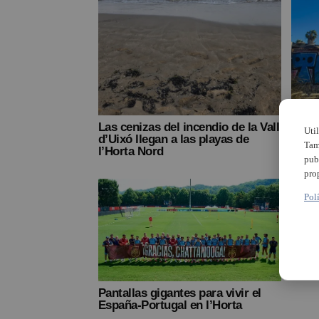
Las cenizas del incendio de la Vall
Les d
Uti
d’Uixó llegan a las playas de
l’Hor
Tam
l’Horta Nord
recor
pub
pro
Pol
Pantallas gigantes para vivir el
España-Portugal en l’Horta