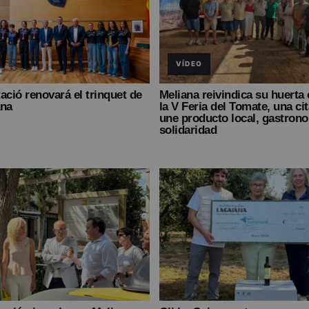
VÍDEO
ació renovará el trinquet de
Meliana reivindica su huerta
ana
la V Feria del Tomate, una ci
une producto local, gastron
solidaridad