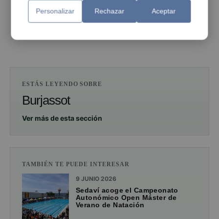
Personalizar
Rechazar
Aceptar
PUBLICIDAD
ESTÁS LEYENDO SOBRE
Burjassot
Ver más de esta sección
TAMBIÉN TE PUEDE INTERESAR
9 JUNIO 2026
Sedaví acoge el Campeonato
Autonómico Open Máster de
Verano de Natación